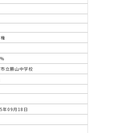
有権
0%
日市立勝山中学校
談
25年09月18日