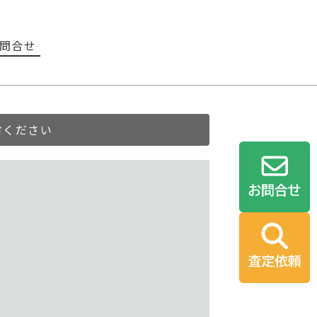
問合せ
討ください