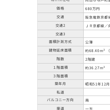
価格
680万円
交通
阪急電鉄京都
交通2
ＪＲ京都線／向
交通3
面積計測方式
公簿
建物延床面積
約68.40m² 
階数
2階建
１階面積
約36.27m²
３階面積
築年月
昭和51年12月
私道
バルコニー方向
南
接道
一方