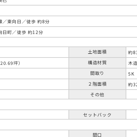
線／東向日／徒歩 約8分
日町／徒歩 約12分
土地面積
約8
構造材質
（20.69坪）
木
間取り
5K
２階面積
約3
その他
セットバック
間口