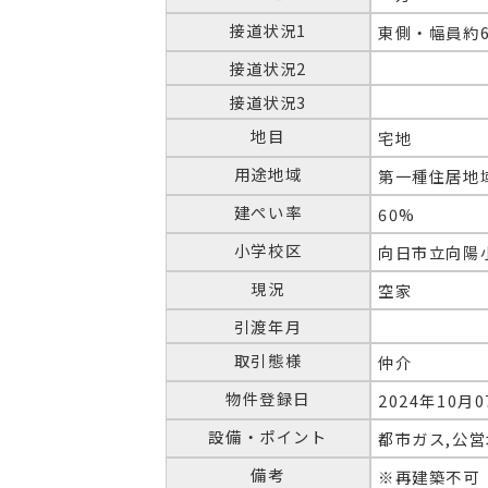
接道状況1
東側・幅員約6
接道状況2
接道状況3
地目
宅地
用途地域
第一種住居地
建ぺい率
60%
小学校区
向日市立向陽
現況
空家
引渡年月
取引態様
仲介
物件登録日
2024年10月
設備・ポイント
都市ガス,公営
備考
※再建築不可