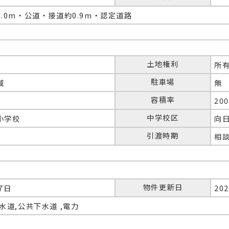
.0m・公道・接道約0.9m・認定道路
土地権利
所
駐車場
域
無
容積率
20
中学校区
小学校
向
引渡時期
相
物件更新日
07日
20
水道,公共下水道 ,電力