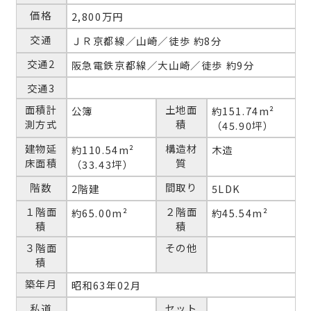
価格
2,800万円
交通
ＪＲ京都線／山崎／徒歩 約8分
交通2
阪急電鉄京都線／大山崎／徒歩 約9分
交通3
面積計
土地面
公簿
約151.74m²
測方式
積
（45.90坪）
建物延
構造材
約110.54m²
木造
床面積
質
（33.43坪）
階数
間取り
2階建
5LDK
１階面
２階面
約65.00m²
約45.54m²
積
積
３階面
その他
積
築年月
昭和63年02月
私道
セット