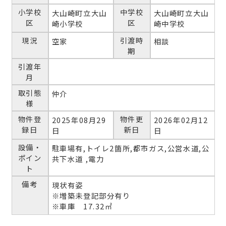
小学校
中学校
大山崎町立大山
大山崎町立大山
区
区
崎小学校
崎中学校
現況
引渡時
空家
相談
期
引渡年
月
取引態
仲介
様
物件登
物件更
2025年08月29
2026年02月12
録日
新日
日
日
設備・
駐車場有,トイレ2箇所,都市ガス,公営水道,公
ポイン
共下水道 ,電力
ト
備考
現状有姿
※増築未登記部分有り
※車庫 17.32㎡