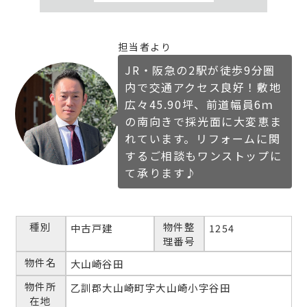
担当者より
JR・阪急の2駅が徒歩9分圏
内で交通アクセス良好！敷地
広々45.90坪、前道幅員6ｍ
の南向きで採光面に大変恵ま
れています。リフォームに関
するご相談もワンストップに
て承ります♪
種別
物件整
中古戸建
1254
理番号
物件名
大山崎谷田
物件所
乙訓郡大山崎町字大山崎小字谷田
在地