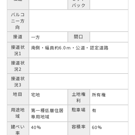
バック
バルコ
ニー方
向
接道
間口
一方
接道状
南側・幅員約6.0m・公道・認定道路
況1
接道状
況2
接道状
況3
地目
土地権
宅地
所有権
利
用途地
駐車場
第一種低層住居
有
域
専用地域
建ぺい
容積率
40%
60%
率